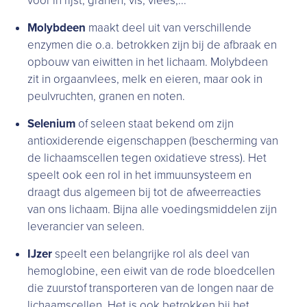
voor in rijst, granen, vis, vlees,...
Molybdeen
maakt deel uit van verschillende
enzymen die o.a. betrokken zijn bij de afbraak en
opbouw van eiwitten in het lichaam. Molybdeen
zit in orgaanvlees, melk en eieren, maar ook in
peulvruchten, granen en noten.
Selenium
of seleen staat bekend om zijn
antioxiderende eigenschappen (bescherming van
de lichaamscellen tegen oxidatieve stress). Het
speelt ook een rol in het immuunsysteem en
draagt dus algemeen bij tot de afweerreacties
van ons lichaam. Bijna alle voedingsmiddelen zijn
leverancier van seleen.
IJzer
speelt een belangrijke rol als deel van
hemoglobine, een eiwit van de rode bloedcellen
die zuurstof transporteren van de longen naar de
lichaamscellen. Het is ook betrokken bij het