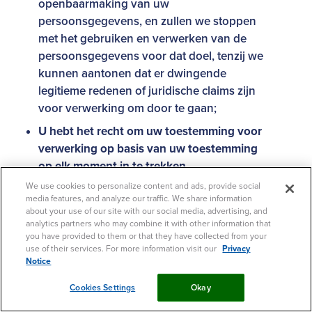
openbaarmaking van uw
persoonsgegevens, en zullen we stoppen
met het gebruiken en verwerken van de
persoonsgegevens voor dat doel, tenzij we
kunnen aantonen dat er dwingende
legitieme redenen of juridische claims zijn
voor verwerking om door te gaan;
U hebt het recht om uw toestemming voor
verwerking op basis van uw toestemming
op elk moment in te trekken.
We use cookies to personalize content and ads, provide social
media features, and analyze our traffic. We share information
about your use of our site with our social media, advertising, and
Houd er rekening mee dat we in sommige
analytics partners who may combine it with other information that
you have provided to them or that they have collected from your
omstandigheden mogelijk niet in staat zijn om
use of their services. For more information visit our
Privacy
volledig aan uw verzoek te voldoen, zoals
Notice
wanneer dit uiterst onpraktisch is, als het de
Cookies Settings
Okay
rechten van anderen in gevaar brengt, of als het
niet wettelijk vereist is, maar in die