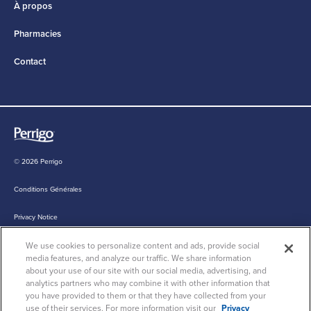
À propos
Pharmacies
Contact
© 2026 Perrigo
Conditions Générales
Privacy Notice
We use cookies to personalize content and ads, provide social
Cookie Statement
media features, and analyze our traffic. We share information
about your use of our site with our social media, advertising, and
Cookie List
analytics partners who may combine it with other information that
you have provided to them or that they have collected from your
use of their services. For more information visit our
Privacy