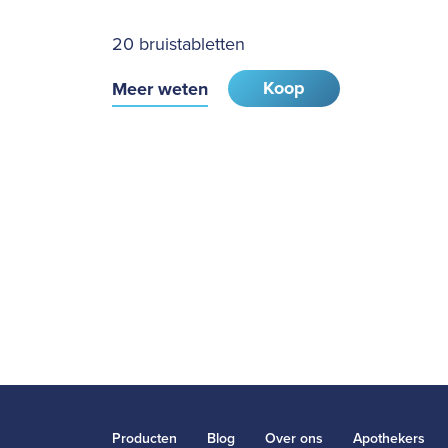
20 bruistabletten
Koop
Meer weten
Producten
Blog
Over ons
Apothekers