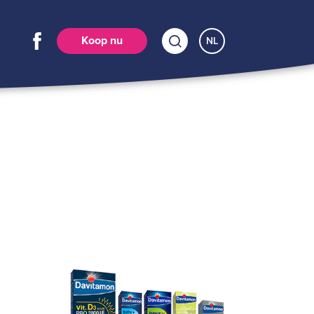
Koop nu
NL