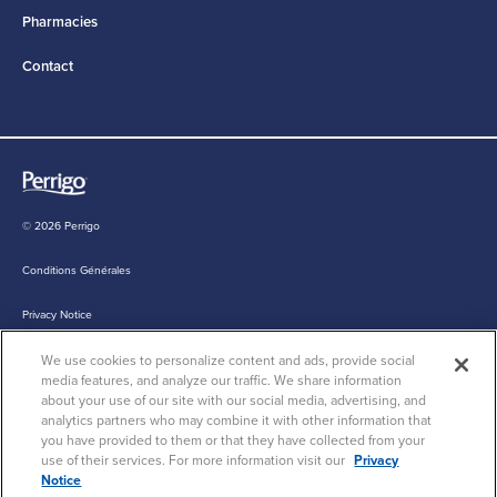
Pharmacies
Contact
© 2026 Perrigo
Conditions Générales
Privacy Notice
We use cookies to personalize content and ads, provide social
Cookie Statement
media features, and analyze our traffic. We share information
about your use of our site with our social media, advertising, and
Cookie List
analytics partners who may combine it with other information that
you have provided to them or that they have collected from your
use of their services. For more information visit our
Privacy
Notice